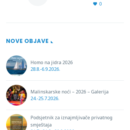
0
Pridružite se vožnjama
kroz tri atraktivne
biciklističke priče
spojene pod već
prepoznatljivim
imenom Krk Bike Story.
NOVE OBJAVE
Ture pod nazivima
Family…
Homo na jidra 2026
28.8.-6.9.2026.
Malinskarske noći – 2026 – Galerija
24.-25.7.2026.
Podsjetnik za iznajmljivače privatnog
smještaja