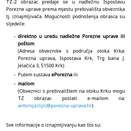
TZ-2 obrazac predaje se u nadležnu Ispostavu
Porezne uprave prema mjestu prebivališta obveznika
tj. iznajmljivača. Mogućnosti podnošenja obrasca su
sljedeće:
direktno u uredu nadležne Porezne uprave ili
poštom
(Adresa obveznike s područja otoka Krka:
Porezna uprava, Ispostava Krk, Trg bana J.
Jelačića 3, 51500 Krk)
Putem sustava
ePorezna
ili
mailom
(Obveznici s prebivalištem na otoku Krku mogu
TZ obrazac poslati e-mailom na:
antonija.ilijic@porezna-uprava.hr
)
Sve informacije o iznajmljivanju kao što su: