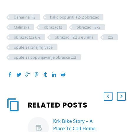
članarina TZ
kako popuniti TZ-2 obrazac
Malinska
obrazac tz
obrazac TZ-2
obrazac tz2 u €
obrazac TZ2 u eurima
tz2
upute za iznajmljivače
upute za popunjavanje obrasca tz2
RELATED POSTS
Krk Bike Story – A
Place To Call Home