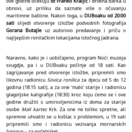
ove godine očekuju
dr. Franko Kraljić
i drvena barka u
obnovi, uz priliku da saznate više o očuvanju
maritimne baštine. Nakon toga, u
DUBoaku od 20:00
sati
slijedi otvorenje izložbe podvodnih fotografija
Gorana Butajle
uz autorovo predavanje i priču o
najljepšim ronilačkim lokacijama istočnog Jadrana.
Naravno, kako je i uobičajeno, program Noći muzeja
svugdje, pa i u DUBoaku počinje od 18 sati. Kao
zagrijavanje pred otvorenje izložbe, pripremili smo
likovnu radionicu
Sovica ronilica
za djecu od 5 do 12
godina (18:15 sati), a za one ‘malo’ starije i radionicu
glagoljske kaligrafije (18:30) kroz koju ćemo se i ove
godine družiti s umirovljenicima iz doma za starije
osobe
Mali kartec
Krk. Za one ne toliko spretne, ali
spremne uhvatiti se u koštac s problemom, u 19 sati
pripremili smo i radionicu vezivanja mornarskih
čvorova – za početnike!