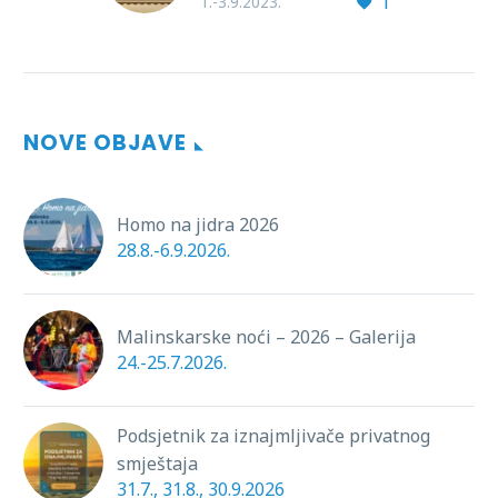
1
Sa iznimnim
1.-3.9.2023.
zadovoljstvom
najavljujemo peto
izdanje All That Jazz
art festivala, koje će se
NOVE OBJAVE
održati pod
organizacijom TZO
Malinska –…
Homo na jidra 2026
28.8.-6.9.2026.
Malinskarske noći – 2026 – Galerija
24.-25.7.2026.
Podsjetnik za iznajmljivače privatnog
smještaja
31.7., 31.8., 30.9.2026