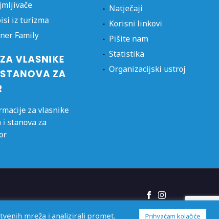
jmljivače
Natječaji
isi iz turizma
Korisni linkovi
ner Family
Pišite nam
Statistika
ZA VLASNIKE
Organizacijski ustroj
 STANOVA ZA
R
rmacije za vlasnike
 i stanova za
or
venih mreža i analizirali promet.
Prihvaćam kolačiće