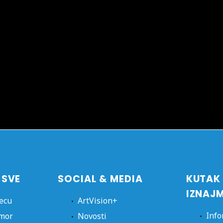
 SVE
SOCIAL & MEDIA
KUTAK
IZNAJ
jecu
ArtVision+
Info
dmor
Novosti