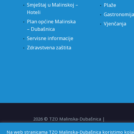
Smještaj u Malinskoj –
Plaže
Hoteli
Gastronomij
Plan općine Malinska
Vjenčanja
– Dubašnica
Servisne informacije
Zdravstvena zaštita
2026 © TZO Malinska-Dubašnica |
Web by
KioskStudio
Na web stranicama TZO Malinska-Dubašnica koristimo kolačić