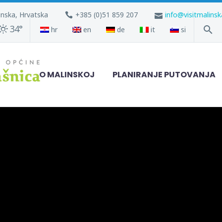
inska, Hrvatska
+385 (0)51 859 207
info@visitmalins
34°
hr
en
de
it
si
O MALINSKOJ
PLANIRANJE PUTOVANJA