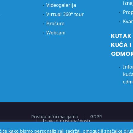
izna
Videogalerija
Prop
a
Virtual 360° tour
Kvar
Brošure
Webcam
KUTAK 
KUĆA I
ODMO
Info
kuća
odm
Pristup informacijama
GDPR
Izjava o pristupačnosti
e kako bismo personalizirali sadržaj, omogućili značajke društ