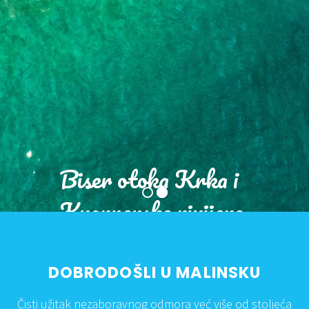
Biser otoka Krka i
Kvarnerske rivijere
DOBRODOŠLI U MALINSKU
Čisti užitak nezaboravnog odmora već više od stoljeća