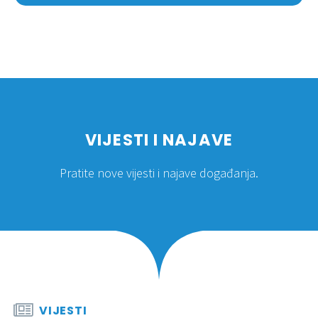
VIJESTI I NAJAVE
Pratite nove vijesti i najave događanja.


VIJESTI