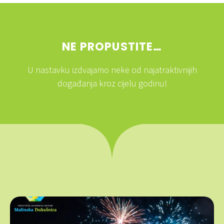
NE PROPUSTITE…
U nastavku izdvajamo neke od najatraktivnijih
događanja kroz cijelu godinu!