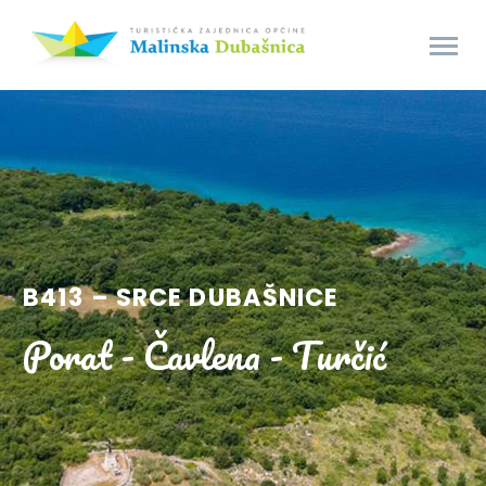
B413 – SRCE DUBAŠNICE
Porat - Čavlena - Turčić