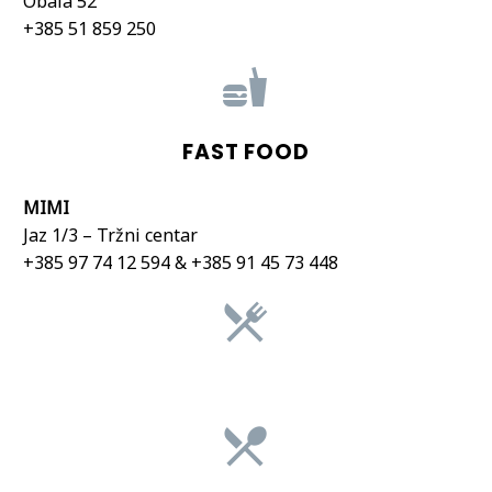
Obala 52
+385 51 859 250


FAST FOOD
MIMI
Jaz 1/3 – Tržni centar
+385 97 74 12 594 & +385 91 45 73 448



