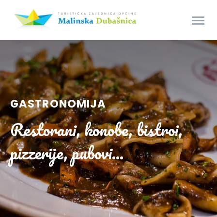
GASTRONOMIJA
Restorani, konobe, bistroi,
pizzerije, pubovi...