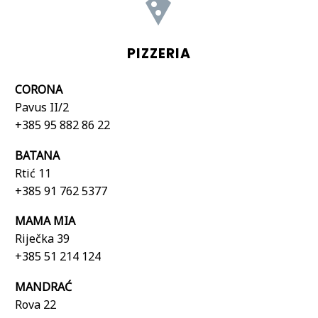


PIZZERIA
CORONA
Pavus II/2
+385 95 882 86 22
BATANA
Rtić 11
+385 91 762 5377
MAMA MIA
Riječka 39
+385 51 214 124
MANDRAĆ
Rova 22