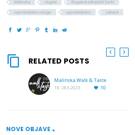
Malinska
regata
Regata tradicijskih barki
ugostiteljske usluge
ugostiteljstvo
zabava
RELATED POSTS
Malinska Walk & Taste
10
18.-28.5.2023.
NOVE OBJAVE