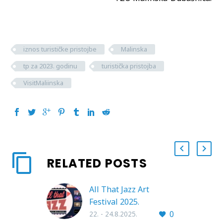
iznos turističke pristojbe
Malinska
tp za 2023. godinu
turistička pristojba
VisitMaliinska
RELATED POSTS
All That Jazz Art
Festival 2025.
0
22. - 24.8.2025.