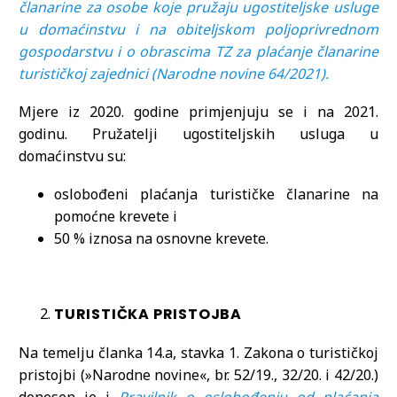
članarine za osobe koje pružaju ugostiteljske usluge
u domaćinstvu i na obiteljskom poljoprivrednom
gospodarstvu i o obrascima TZ za plaćanje članarine
turističkoj zajednici (Narodne novine 64/2021).
Mjere iz 2020. godine primjenjuju se i na 2021.
godinu. Pružatelji ugostiteljskih usluga u
domaćinstvu su:
oslobođeni plaćanja turističke članarine na
pomoćne krevete i
50 % iznosa na osnovne krevete.
TURISTIČKA PRISTOJBA
Na temelju članka 14.a, stavka 1. Zakona o turističkoj
pristojbi (»Narodne novine«, br. 52/19., 32/20. i 42/20.)
donesen je i
Pravilnik o oslobođenju od plaćanja