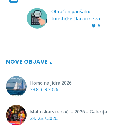
Obračun paušalne
turističke članarine za
6
pružatelje
ugostiteljskih usluga
smještaja u
domaćinstvu
Hrvatska Turistička
NOVE OBJAVE
Zajednica objavila je
novi pravilnik o
obračunu paušalne
Homo na jidra 2026
turističke članarine za
28.8.-6.9.2026.
pružatelje
ugostiteljskih usluga
smještaja u
domaćinstvu koji…
Malinskarske noći – 2026 – Galerija
24.-25.7.2026.