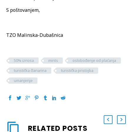
S poštovanjem,
TZO Malinska-Dubašnica
50% iznosa
mints
oslobođenje od plaćanja
turistička članarina
turistička pristojba
umanjenje
RELATED POSTS