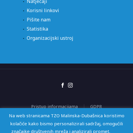
Natječaji
Korisni linkovi
Pišite nam
Statistika
Organizacijski ustroj
Pristup informacijama
GDPR
Izjava o pristupačnosti
Na web stranicama TZO Malinska-Dubašnica koristimo
kolačiće kako bismo personalizirali sadržaj, omogućili
značajke društvenih mreža i analizirali promet.