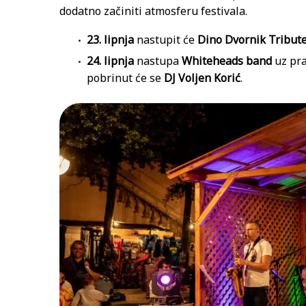
dodatno začiniti atmosferu festivala.
23. lipnja
nastupit će
Dino Dvornik Tribut
24. lipnja
nastupa
Whiteheads band
uz pr
pobrinut će se
DJ Voljen Korić
.