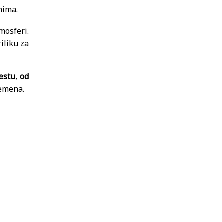
nima.
mosferi.
riliku za
estu
,
od
remena.