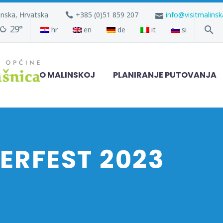
inska, Hrvatska
+385 (0)51 859 207
info@visitmalins
29°
hr
en
de
it
si
O MALINSKOJ
PLANIRANJE PUTOVANJA
ERFEST 2023