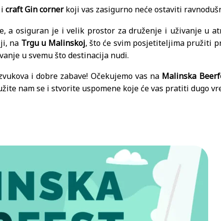
 i
craft Gin corner
koji vas zasigurno neće ostaviti ravnoduš
e, a osiguran je i velik prostor za druženje i uživanje u at
ji, na
Trgu u Malinskoj
, što će svim posjetiteljima pružiti p
ivanje u svemu što destinacija nudi.
 zvukova i dobre zabave! Očekujemo vas na
Malinska Beerf
ružite nam se i stvorite uspomene koje će vas pratiti dugo v