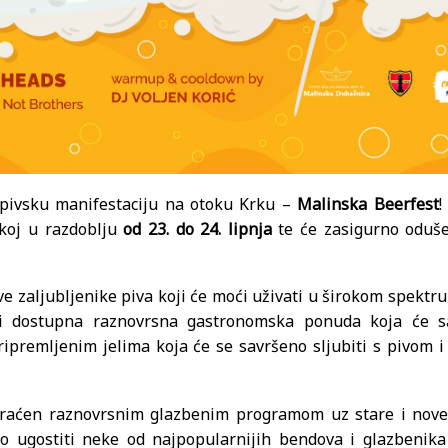
 pivsku manifestaciju na otoku Krku –
Malinska Beerfest
!
skoj u razdoblju
od 23. do 24. lipnja
te će zasigurno oduše
e zaljubljenike piva koji će moći uživati u širokom spektru
 biti dostupna raznovrsna gastronomska ponuda koja će 
ipremljenim jelima koja će se savršeno sljubiti s pivom i 
opraćen raznovrsnim glazbenim programom uz stare i nove
o ugostiti neke od najpopularnijih bendova i glazbenika