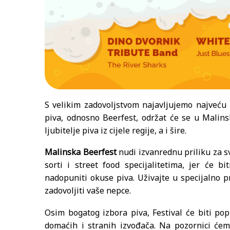
S velikim zadovoljstvom najavljujemo najveću
piva, odnosno Beerfest, održat će se u Malin
ljubitelje piva iz cijele regije, a i šire.
Malinska Beerfest
nudi izvanrednu priliku za sv
sorti i street food specijalitetima, jer će
nadopuniti okuse piva. Uživajte u specijalno pr
zadovoljiti vaše nepce.
Osim bogatog izbora piva, Festival će biti p
domaćih i stranih izvođača. Na pozornici ćem