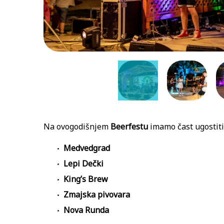
Na ovogodišnjem
Beerfestu
imamo čast ugostiti
Medvedgrad
Lepi Dečki
King’s Brew
Zmajska pivovara
Nova Runda