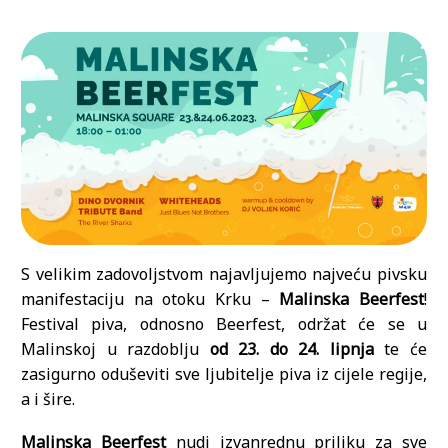
S velikim zadovoljstvom najavljujemo najveću pivsku
manifestaciju na otoku Krku –
Malinska Beerfest
!
Festival piva, odnosno Beerfest, održat će se u
Malinskoj u razdoblju
od 23. do 24. lipnja
te će
zasigurno oduševiti sve ljubitelje piva iz cijele regije,
a i šire.
Malinska Beerfest
nudi izvanrednu priliku za sve