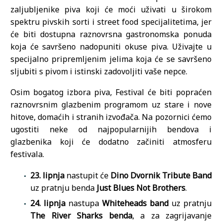
zaljubljenike piva koji će moći uživati u širokom
spektru pivskih sorti i street food specijalitetima, jer
će biti dostupna raznovrsna gastronomska ponuda
koja će savršeno nadopuniti okuse piva. Uživajte u
specijalno pripremljenim jelima koja će se savršeno
sljubiti s pivom i istinski zadovoljiti vaše nepce.
Osim bogatog izbora piva, Festival će biti popraćen
raznovrsnim glazbenim programom uz stare i nove
hitove, domaćih i stranih izvođača. Na pozornici ćemo
ugostiti neke od najpopularnijih bendova i
glazbenika koji će dodatno začiniti atmosferu
festivala.
23. lipnja
nastupit će
Dino Dvornik Tribute Band
uz pratnju benda
Just Blues Not Brothers
.
24. lipnja
nastupa
Whiteheads band
uz pratnju
The River Sharks benda
, a za zagrijavanje