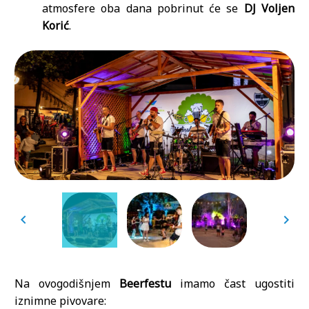
atmosfere oba dana pobrinut će se
DJ Voljen
Korić
.
Na ovogodišnjem
Beerfestu
imamo čast ugostiti
iznimne pivovare: