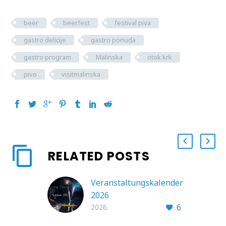
beer
beerfest
festival piva
gastro delicije
gastro ponuda
gastro program
Malinska
otok krk
pivo
visitmalinska
RELATED POSTS
Veranstaltungskalender
2026
6
2026.