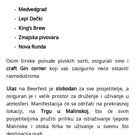
Medvedgrad
Lepi Dečki
King’s Brew
Zmajska pivovara
Nova Runda
Osim široke ponude pivskih sorti, osigurali smo i
craft Gin corner
koji vas zasigurno neće ostaviti
ravnodušnima.
Ulaz
na Beerfest je
slobodan
za sve posjetitelje, a
osiguran je i velik prostor za druženje i uživanje u
atmosferi. Manifestacija će se održati na prekrasnoj
lokaciji, na
Trgu u Malinskoj
, što će svim
posjetiteljima pružiti priliku za istraživanje ljepote
Malinske i otoka Krka te uživanje u svemu što
destinacija nudi.