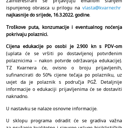
Zainteresirani se prijavljuju emailom slanjem
ispunjenog obrasca u prilogu na
vlasta@kvarner.hr
najkasnije
do srijede, 16.3.2022. godine
.
Troškove puta, konzumacije i eventualnog noćenja
pokrivaju polaznici.
Cijena edukacije po osobi je 2.900 kn s PDV-om
(uplata će se vršiti po dostavljenoj potvrđenim
polaznicima – nakon potvrde održavanja edukacije).
TZ Kvarnera će, ovisno o broju prijavljenih,
sufinancirati do 50% cijene tečaja po polazniku, uz
uvjet da je polaznik s područja PGŽ. Detaljnije
informacije o edukaciji prijavljenima će se dostaviti
naknadno.
U nastavku se nalaze osnovne informacije.
U sklopu programa odradit će se gradiva važna
za pružanje kvalitetne i sigurne usluge biciklističkih