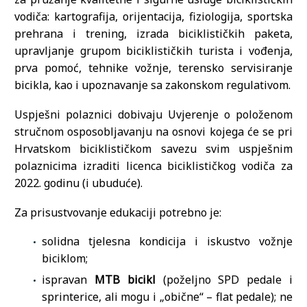
vodiča: kartografija, orijentacija, fiziologija, sportska
prehrana i trening, izrada biciklističkih paketa,
upravljanje grupom biciklističkih turista i vođenja,
prva pomoć, tehnike vožnje, terensko servisiranje
bicikla, kao i upoznavanje sa zakonskom regulativom.
Uspješni polaznici dobivaju Uvjerenje o položenom
stručnom osposobljavanju na osnovi kojega će se pri
Hrvatskom biciklističkom savezu svim uspješnim
polaznicima izraditi licenca biciklističkog vodiča za
2022. godinu (i ubuduće).
Za prisustvovanje edukaciji potrebno je:
solidna tjelesna kondicija i iskustvo vožnje
biciklom;
ispravan
MTB bicikl
(poželjno SPD pedale i
sprinterice, ali mogu i „obične“ – flat pedale); ne