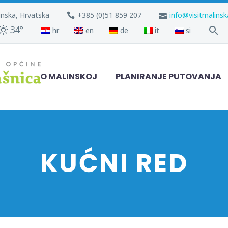
inska, Hrvatska
+385 (0)51 859 207
info@visitmalins
34°
hr
en
de
it
si
O MALINSKOJ
PLANIRANJE PUTOVANJA
KUĆNI RED