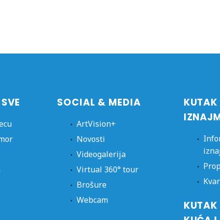
 SVE
SOCIAL & MEDIA
KUTAK
IZNAJ
jecu
ArtVision+
Info
dmor
Novosti
izna
Videogalerija
Prop
a
Virtual 360° tour
Kvar
Brošure
Webcam
KUTAK 