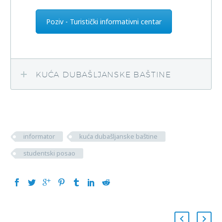
Poziv - Turistički informativni centar
KUĆA DUBAŠLJANSKE BAŠTINE
informator
kuća dubašljanske baštine
studentski posao