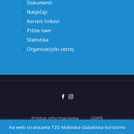
Dokumenti
Natječaji
Korisni linkovi
Pišite nam
Statistika
Organizacijski ustroj
Pristup informacijama
GDPR
Izjava o pristupačnosti
Na web stranicama TZO Malinska-Dubašnica koristimo