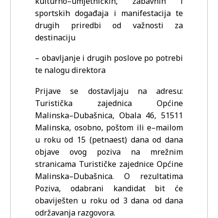
kulturno
–
umjetničkih,
zabavnih i
sportskih događaja i manifestacija te
drugih priredbi od važno
sti za
destinaciju
–
obavljanje i drugih poslove po potrebi
te nalogu direktora
Prijave se dostavljaju na adresu:
Turistička zajednica Općine
Malinska
–
Dubašnica, Obala 46,
51511
Malinska, osobno, poštom ili e
–
mailom
u roku od 15 (petnaest) dana od dana
ob
jave
ovog poziva na mrežnim
stranicama Turističke zajednice Općine
Malinska
–
Dubašnica.
O rezultatima
Poziva, odabrani kandidat bit će
obaviješten u roku od 3 dana od dana
održavanja razgovora.