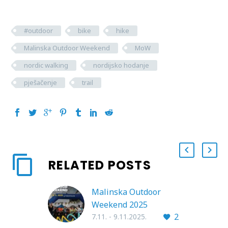
#outdoor
bike
hike
Malinska Outdoor Weekend
MoW
nordic walking
nordijsko hodanje
pješačenje
trail
RELATED POSTS
Malinska Outdoor
Weekend 2025
2
7.11. - 9.11.2025.