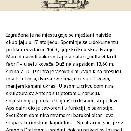
Izgrađena je na mjestu gdje se mještani najviše
okupljaju u 17. stoljeću . Spominje se u dokumentu
prilikom vizitacije 1663., gdje krčki biskup Franjo
Marchi navodi kako se kapela nalazi „nella villa di
fabri“ – u selu kovača. Dužina s apsidom 13,60 m,
širina 7, 20. Iznutra je visoka 4 m. Zvonik na preslicu
ima tri otvora, dva sa zvonima, dok su u trećem,
manjem kameni ukrasi. Ulazom u crkvu dominira
skulptura sv. Antona s Djetetom u naručju,
smještenoj u polukružnoj niši u desnom stupu lože.
Apsidalni dio je zatvoren i u funkciji je sakristije.
Svetištem dominira mramorni barokni oltar i dva
stupa s korintskim kapitelima. Na oltarnoj slici je sv.
Anton s Djetetom u sredini, dok su prikazi sv. Josipa i