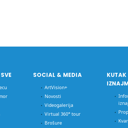
 SVE
SOCIAL & MEDIA
KUTAK
IZNAJ
jecu
ArtVision+
Info
dmor
Novosti
izna
Videogalerija
Prop
a
Virtual 360° tour
Kvar
Brošure