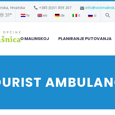
inska, Hrvatska
+385 (0)51 859 207
info@visitmalins
31°
hr
en
de
it
si
O MALINSKOJ
PLANIRANJE PUTOVANJA
OURIST AMBULAN