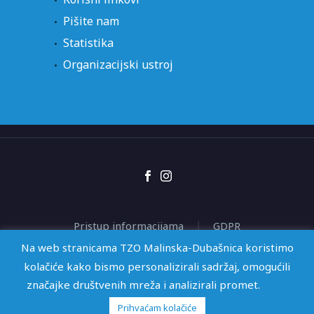
Pišite nam
Statistika
Organizacijski ustroj
Pristup informacijama
GDPR
Izjava o pristupačnosti
Na web stranicama TZO Malinska-Dubašnica koristimo
kolačiće kako bismo personalizirali sadržaj, omogućili
značajke društvenih mreža i analizirali promet.
2026 © TZO Malinska-Dubašnica | Web by
KioskStudio
Prihvaćam kolačiće