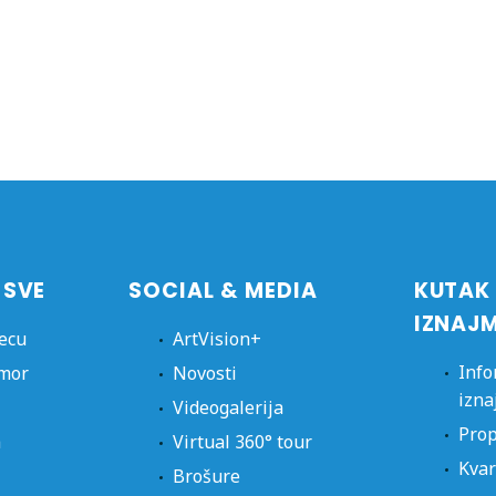
 SVE
SOCIAL & MEDIA
KUTAK
IZNAJ
jecu
ArtVision+
Info
dmor
Novosti
izna
Videogalerija
Prop
a
Virtual 360° tour
Kvar
Brošure