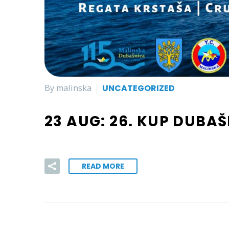
By malinska
UNCATEGORIZED
23 AUG:
26. KUP DUBAŠ
READ MORE