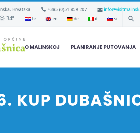
inska, Hrvatska
+385 (0)51 859 207
info@visitmalins
34°
hr
en
de
it
si
O MALINSKOJ
PLANIRANJE PUTOVANJA
6. KUP DUBAŠNI