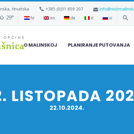
inska, Hrvatska
+385 (0)51 859 207
info@visitmalins
29°
hr
en
de
it
si
O MALINSKOJ
PLANIRANJE PUTOVANJA
2. LISTOPADA 202
22.10.2024.