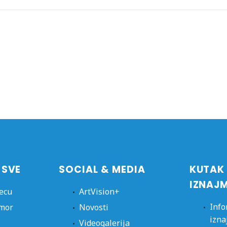
 SVE
SOCIAL & MEDIA
KUTAK
IZNAJ
jecu
ArtVision+
Info
dmor
Novosti
izna
Videogalerija