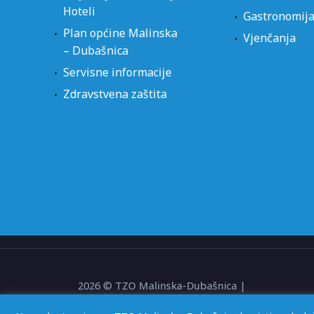
Hoteli
Gastronomij
Plan općine Malinska
Vjenčanja
– Dubašnica
Servisne informacije
Zdravstvena zaštita
2026 © TZO Malinska-Dubašnica |
Web by
KioskStudio