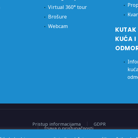
Prop
a
Virtual 360° tour
Kvar
Brošure
Webcam
KUTAK 
KUĆA I
ODMO
Info
kuća
odm
Pristup informacijama
GDPR
Izjava o pristupačnosti