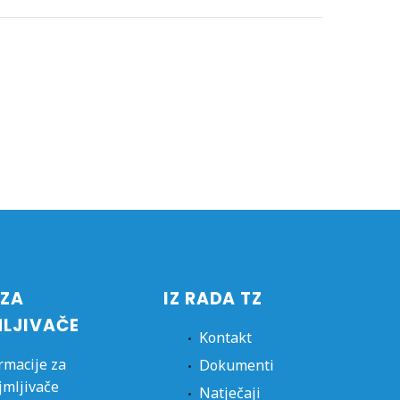
 ZA
IZ RADA TZ
MLJIVAČE
Kontakt
rmacije za
Dokumenti
jmljivače
Natječaji