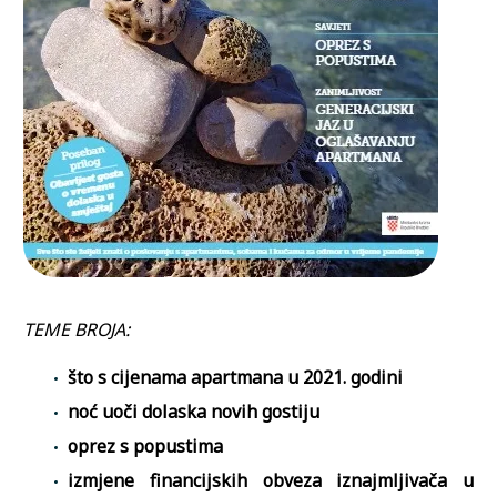
TEME BROJA
:
što s cijenama apartmana u 2021. godini
noć uoči dolaska novih gostiju
oprez s popustima
izmjene financijskih obveza iznajmljivača u