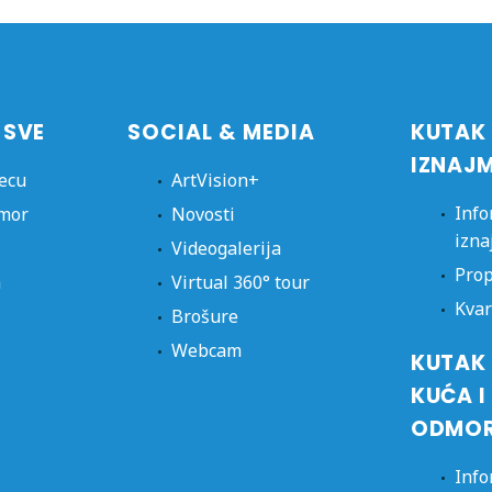
 SVE
SOCIAL & MEDIA
KUTAK
IZNAJ
jecu
ArtVision+
Info
dmor
Novosti
izna
Videogalerija
Prop
a
Virtual 360° tour
Kvar
Brošure
Webcam
KUTAK 
KUĆA I
ODMO
Info