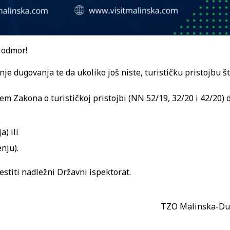
 odmor!
je dugovanja te da ukoliko još niste, turističku pristojbu št
m Zakona o turističkoj pristojbi (NN 52/19, 32/20 i 42/20) 
) ili
nju).
stiti nadležni Državni ispektorat.
TZO Malinska-Du