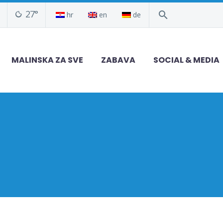
27°
hr
en
de
MALINSKA ZA SVE
ZABAVA
SOCIAL & MEDIA