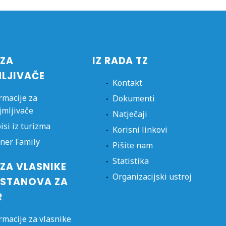
 ZA
IZ RADA TZ
MLJIVAČE
Kontakt
rmacije za
Dokumenti
jmljivače
Natječaji
isi iz turizma
Korisni linkovi
ner Family
Pišite nam
Statistika
ZA VLASNIKE
Organizacijski ustroj
 STANOVA ZA
R
rmacije za vlasnike