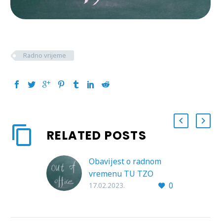
Radno vrijeme
RELATED POSTS
Obavijest o radnom
vremenu TU TZO
0
Malinska-Dubašnica
17.02.2023.
Obavještavamo Vas da
će Ured TZO Malinska-