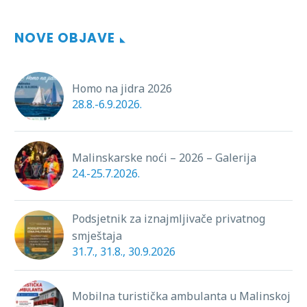
Dubašnica u petak, 17.
veljače 2023. godine,
NOVE OBJAVE
biti zatvoren za rad sa
strankama.
Homo na jidra 2026
28.8.-6.9.2026.
Malinskarske noći – 2026 – Galerija
24.-25.7.2026.
Podsjetnik za iznajmljivače privatnog
smještaja
31.7., 31.8., 30.9.2026
Mobilna turistička ambulanta u Malinskoj