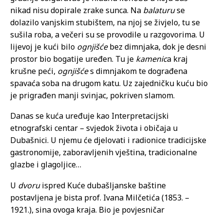
nikad nisu dopirale zrake sunca. Na
balaturu
se
dolazilo vanjskim stubištem, na njoj se živjelo, tu se
sušila roba, a večeri su se provodile u razgovorima. U
lijevoj je kući bilo
ognjišće
bez dimnjaka, dok je desni
prostor bio bogatije uređen. Tu je
kamenic
a kraj
krušne peći,
ognjišće
s dimnjakom te dograđena
spavaća soba na drugom katu. Uz zajedničku kuću bio
je prigrađen manji svinjac, pokriven slamom.
Danas se kuća uređuje kao Interpretacijski
etnografski centar – svjedok života i običaja u
Dubašnici. U njemu će djelovati i radionice tradicijske
gastronomije, zaboravljenih vještina, tradicionalne
glazbe i glagoljice…
U
dvoru
ispred Kuće dubašljanske baštine
postavljena je bista prof. Ivana Milčetića (1853. –
1921.), sina ovoga kraja. Bio je povjesničar