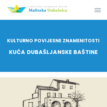
KULTURNO POVIJESNE ZNAMENITOSTI
KUĆA DUBAŠLJANSKE BAŠTINE