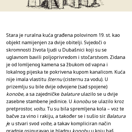
Stara je ruralna kuća građena polovinom 19. st. kao
objekt namijenjen za dvije obitelji. Svjedoči o
skromnosti života ljudi u Dubašnici koji su se
uglavnom bavili poljoprivredom i stočarstvom. Zidana
je od lomljenog kamena sa žbukom od vapna i
lokalnog pijeska te pokrivena kupom kanalicom. Kuća
nije imala vlastitu
šternu
(cisternu za vodu). U
prizemlju su bile dvije odvojene (sad spojene)
konobe
, a sa zajedničke
balature
ulazilo se u dvije
zasebne stambene jedinice. U
konobu
se ulazilo kroz
pretprostor,
voltu
. Tu su bila spremljena kola – voz te
bačve za vino i rakiju, a također se i sušio sir.
Balatura
j
e u stvari svod
volte
, a takav kompliciran način
gradnje osiguravao je hladnu
konobu
u koju baš