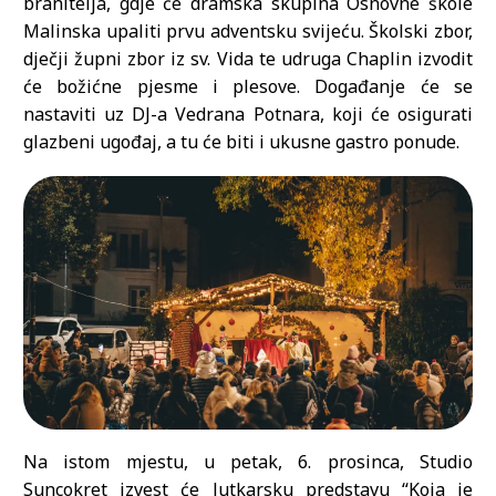
branitelja, gdje će dramska skupina Osnovne škole
Malinska upaliti prvu adventsku svijeću. Školski zbor,
dječji župni zbor iz sv. Vida te udruga Chaplin izvodit
će božićne pjesme i plesove. Događanje će se
nastaviti uz DJ-a Vedrana Potnara, koji će osigurati
glazbeni ugođaj, a tu će biti i ukusne gastro ponude.
Na istom mjestu, u petak, 6. prosinca, Studio
Suncokret izvest će lutkarsku predstavu “Koja je