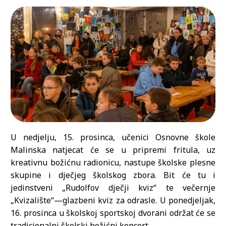
U nedjelju, 15. prosinca, učenici Osnovne škole
Malinska natjecat će se u pripremi fritula, uz
kreativnu božićnu radionicu, nastupe školske plesne
skupine i dječjeg školskog zbora. Bit će tu i
jedinstveni „Rudolfov dječji kviz“ te večernje
„Kvizalište“—glazbeni kviz za odrasle. U ponedjeljak,
16. prosinca u školskoj sportskoj dvorani održat će se
tradicionalni školski božićni koncert.