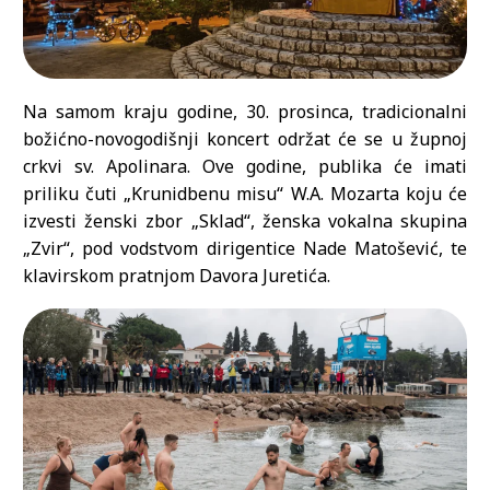
Na samom kraju godine, 30. prosinca, tradicionalni
božićno-novogodišnji koncert održat će se u župnoj
crkvi sv. Apolinara. Ove godine, publika će imati
priliku čuti „Krunidbenu misu“ W.A. Mozarta koju će
izvesti ženski zbor „Sklad“, ženska vokalna skupina
„Zvir“, pod vodstvom dirigentice Nade Matošević, te
klavirskom pratnjom Davora Juretića.