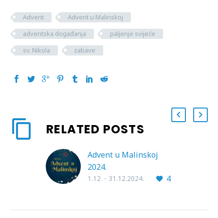
Advent
Advent u Malinskoj
adventska događanja
paljenje svijeće
sv. Nikola
zabave
RELATED POSTS
Advent u Malinskoj
2024.
4
1.12. - 31.12.2024.