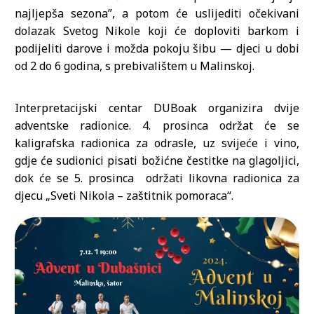
najljepša sezona”, a potom će uslijediti očekivani
dolazak Svetog Nikole koji će doploviti barkom i
podijeliti darove i možda pokoju šibu — djeci u dobi
od 2 do 6 godina, s prebivalištem u Malinskoj.
Interpretacijski centar DUBoak organizira dvije
adventske radionice. 4. prosinca održat će se
kaligrafska radionica za odrasle, uz svijeće i vino,
gdje će sudionici pisati božićne čestitke na glagoljici,
dok će se 5. prosinca održati likovna radionica za
djecu „Sveti Nikola – zaštitnik pomoraca“.