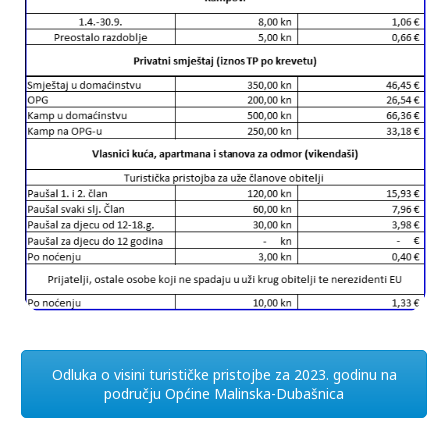
Odluka o visini turističke pristojbe za 2023. godinu na
području Općine Malinska-Dubašnica