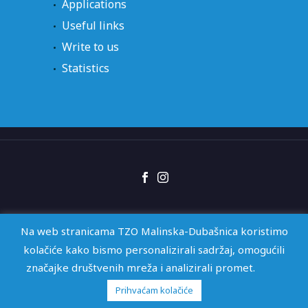
Applications
Useful links
Write to us
Statistics
Right of access
GDPR
Izjava o pristupačnosti
Na web stranicama TZO Malinska-Dubašnica koristimo
kolačiće kako bismo personalizirali sadržaj, omogućili
značajke društvenih mreža i analizirali promet.
2026 © TZO Malinska-Dubašnica | Web by
KioskStudio
Prihvaćam kolačiće