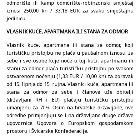
odmorište ili kamp odmorište-robinzonski smještaj
iznosi 250,00 kn / 33,18 EUR za svaku smještajnu
jedinicu
VLASNIK KUĆE, APARTMANA ILI STANA ZA ODMOR
Vlasnik kuće, apartmana ili stana za odmor, koji
turističku pristojbu ne plaća u paušalnom iznosu, za
sebe i sve osobe koje noće u toj kući, apartmanu ili
stanu za odmor plaća turističku pristojbu po svakom
ostvarenom noćenju (1,33 EUR / 10,00 kn) za boravak
od 15. lipnja do 15. rujna. Vlasnici kuća, apartmana ili
stana za odmor za sebe i članove uže obitelji
(državljani RH i EU) plaćaju turističku pristojbu
umanjenu za 70%. Osim na hrvatske državljane, ove
odredbe primjenjuju se i na državljane druge države
ugovornice Ugovora o Europskom gospodarskom
prostoru i Švicarske Konfederacije.