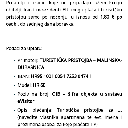
Prijatelji i osobe koje ne pripadaju užem krugu
obitelji, kao i nerezidenti EU, mogu plaćati turističku
pristojbu samo po noćenju, u iznosu od
1,80 € po
osobi
, do zadnjeg dana boravka.
Podaci za uplatu:
Primatelj:
TURISTIČKA PRISTOJBA – MALINSKA-
DUBAŠNICA
IBAN:
HR95 1001 0051 7253 0474 1
Model:
HR 68
Poziv na broj:
OIB – šifra objekta u sustavu
eVisitor
Opis plaćanja:
Turistička pristojba za ….
(navedite vlasnika apartmana te evt. imena i
prezimena osoba, za koje plaćate TP)