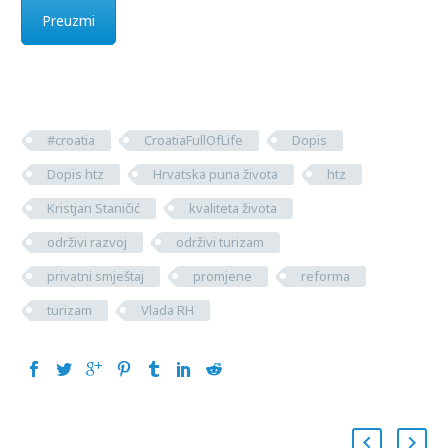
Preuzmi
#croatia
CroatiaFullOfLife
Dopis
Dopis htz
Hrvatska puna života
htz
Kristjan Staničić
kvaliteta života
održivi razvoj
održivi turizam
privatni smještaj
promjene
reforma
turizam
Vlada RH