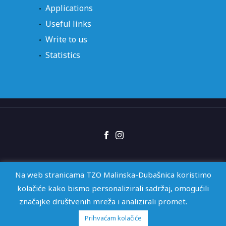
Applications
Useful links
Write to us
Statistics
Right of access
GDPR
Izjava o pristupačnosti
Na web stranicama TZO Malinska-Dubašnica koristimo
kolačiće kako bismo personalizirali sadržaj, omogućili
značajke društvenih mreža i analizirali promet.
2026 © TZO Malinska-Dubašnica | Web by
KioskStudio
Prihvaćam kolačiće