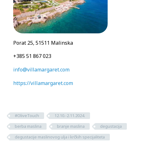
Porat 25, 51511 Malinska
+385 51 867 023
info@villamargaret.com
https://villamargaret.com
#OliveTouch
12.10.-2.11.2024.
berba maslina
branje maslina
degustacija
degustacije maslinovog ulja i krčkih specijaliteta