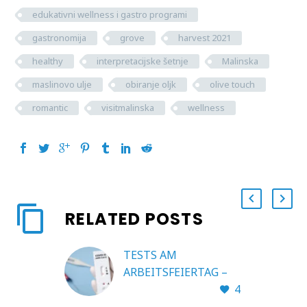
edukativni wellness i gastro programi
gastronomija
grove
harvest 2021
healthy
interpretacijske šetnje
Malinska
maslinovo ulje
obiranje oljk
olive touch
romantic
visitmalinska
wellness
RELATED POSTS
TESTS AM
ARBEITSFEIERTAG –
4
Samstag 1. maj 2021