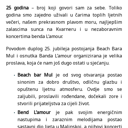
25 godina
– broj koji govori sam za sebe. Toliko
godina smo zajedno uživali u čarima toplih ljetnih
večeri, našem prekrasnom plavom moru, najljepšim
zalascima sunca na Kvarneru i u nezaboravnim
koncertima benda L’amour.
Povodom duplog 25. jubileja postojanja Beach Bara
Mul i osnutka Banda L’amour organizirana je velika
proslava, koja će nam još dugo ostati u sjećanju.
Beach bar Mul
je od svog otvaranja postao
sinonim za dobro društvo, odličnu glazbu i
opuštenu ljetnu atmosferu. Ovdje smo se
zaljubili, proslavili rođendane, dočekali zore i
stvorili prijateljstva za cijeli život.
Bend L’amour
je pak svojim energičnim
nastupima i zaraznim melodijama postao
sastavni dio ljeta u Malinskoj, a njihovi koncerti