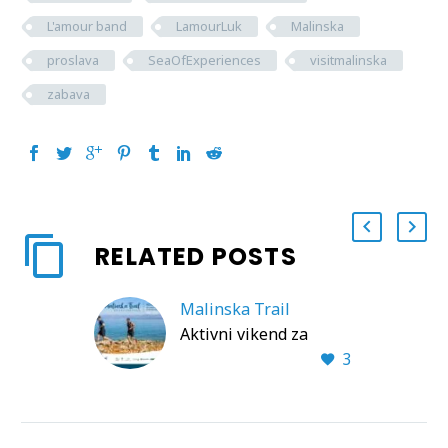
L'amour band
LamourLuk
Malinska
proslava
SeaOfExperiences
visitmalinska
zabava
RELATED POSTS
Malinska Trail
Aktivni vikend za
3
sportaše i cijelu obitelj
uz trail utrku i
biciklijadu.