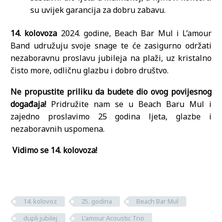
su uvijek garancija za dobru zabavu.
14.
kolovoza
2024. godine, Beach Bar Mul i L’amour
Band udružuju svoje snage te će zasigurno održati
nezaboravnu proslavu jubileja na plaži, uz kristalno
čisto more, odličnu glazbu i dobro društvo.
Ne propustite priliku da budete dio ovog povijesnog
događaja!
Pridružite nam se u Beach Baru Mul i
zajedno proslavimo 25 godina ljeta, glazbe i
nezaboravnih uspomena.
Vidimo se 14. kolovoza!
14. kolovoz
25. godina
Beach Bar Mul
dupli jubilej
L'amour Acoustic Trio