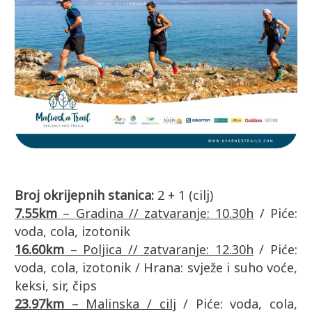
Broj okrijepnih stanica:
2 + 1 (cilj)
7.55km
– Gradina // zatvaranje: 10.30h
/ Piće:
voda, cola, izotonik
16.60km
– Poljica // zatvaranje: 12.30h
/ Piće:
voda, cola, izotonik / Hrana: svježe i suho voće,
keksi, sir, čips
23.97km
– Malinska / cilj
/ Piće: voda, cola,