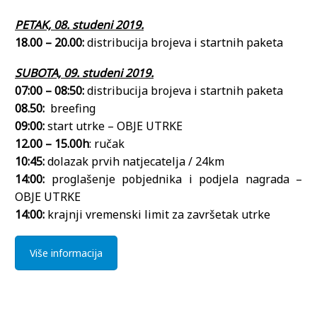
PETAK, 08. studeni 2019.
18.00 – 20.00:
distribucija brojeva i startnih paketa
SUBOTA, 09. studeni 2019.
07:00 – 08:50:
distribucija brojeva i startnih paketa
08.50:
breefing
09:00:
start utrke – OBJE UTRKE
12.00 – 15.00h
: ručak
10:45:
dolazak prvih natjecatelja / 24km
14:00:
proglašenje pobjednika i podjela nagrada –
OBJE UTRKE
14:00:
krajnji vremenski limit za završetak utrke
Više informacija