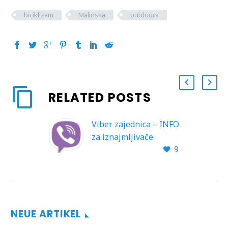
biciklizam
Malinska
outdoors
RELATED POSTS
Viber zajednica – INFO
za iznajmljivače
9
Poštovani
iznajmljivači,
Turistička zajednica
Općine Malinska-
Dubašnica uz redovnu
NEUE ARTIKEL
komunikaciju s
iznajmljivačima putem