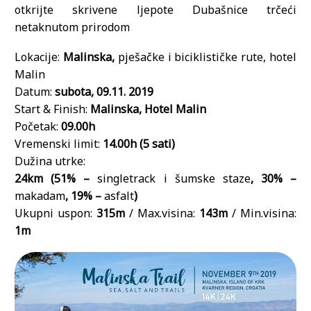
otkrijte skrivene ljepote Dubašnice trčeći
netaknutom prirodom
Lokacije:
Malinska,
pješačke i biciklističke rute, hotel
Malin
Datum:
subota, 09.11. 2019
Start & Finish:
Malinska, Hotel Malin
Početak:
09.00h
Vremenski limit:
14.00h (5 sati)
Dužina utrke:
24km (51% –
singletrack i šumske staze
, 30% –
makadam
, 19% –
asfalt
)
Ukupni uspon:
315m
/ Max.visina:
143m
/ Min.visina:
1m