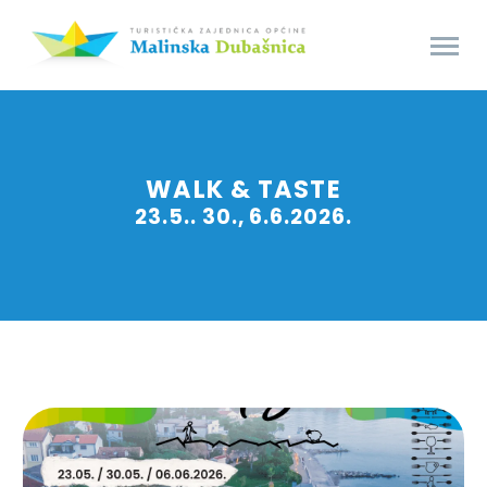
WALK & TASTE
23.5.. 30., 6.6.2026.