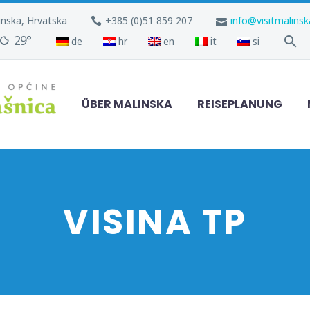
inska, Hrvatska
+385 (0)51 859 207
info@visitmalins
29°
de
hr
en
it
si
ÜBER MALINSKA
REISEPLANUNG
VISINA TP