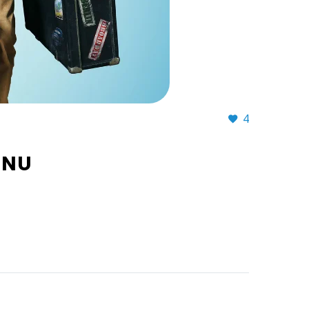
4
INU