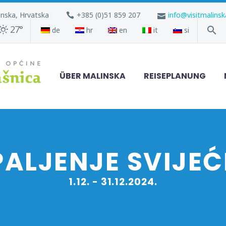
inska, Hrvatska
+385 (0)51 859 207
info@visitmalins
27°
de
hr
en
it
si
ÜBER MALINSKA
REISEPLANUNG
PALJENJE SVIJEĆ
1.12. - 31.12.2024.