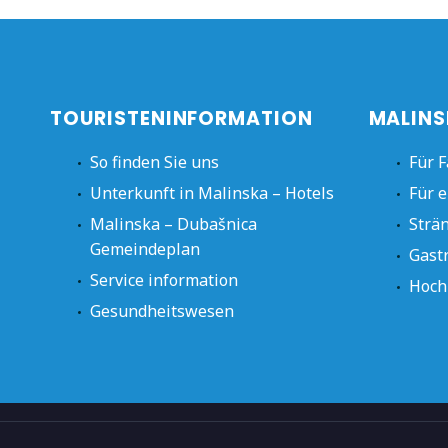
TOURISTENINFORMATION
MALINS
So finden Sie uns
Für F
Unterkunft in Malinska – Hotels
Für e
Malinska – Dubašnica
Strä
Gemeindeplan
Gast
Service information
Hoch
Gesundheitswesen