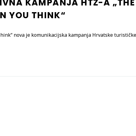
VNA KAMPANJA HTZ-A „THE
AN YOU THINK“
hink“ nova je komunikacijska kampanja Hrvatske turističke