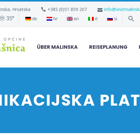
inska, Hrvatska
+385 (0)51 859 207
info@visitmalins
35°
de
hr
en
it
si
ÜBER MALINSKA
REISEPLANUNG
IKACIJSKA PLA