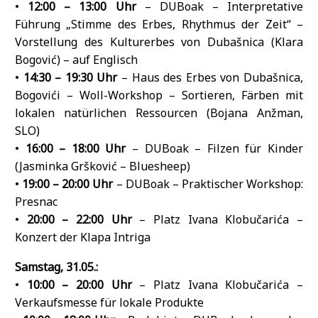
•
12:00 – 13:00 Uhr
– DUBoak – Interpretative
Führung „Stimme des Erbes, Rhythmus der Zeit“ –
Vorstellung des Kulturerbes von Dubašnica (Klara
Bogović) – auf Englisch
•
14:30 – 19:30 Uhr
– Haus des Erbes von Dubašnica,
Bogovići – Woll-Workshop – Sortieren, Färben mit
lokalen natürlichen Ressourcen (Bojana Anžman,
SLO)
•
16:00 – 18:00 Uhr
– DUBoak – Filzen für Kinder
(Jasminka Gršković – Bluesheep)
•
19:00 – 20:00 Uhr
– DUBoak – Praktischer Workshop:
Presnac
•
20:00 – 22:00 Uhr
– Platz Ivana Klobučarića –
Konzert der Klapa Intriga
Samstag, 31.05.:
•
10:00 – 20:00 Uhr
– Platz Ivana Klobučarića –
Verkaufsmesse für lokale Produkte