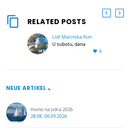
RELATED POSTS
Lidl Malinska Run
U subotu, dana
6
28.09.2019. u Malinskoj
će se održati utrka Lidl
Malinska Run powered
by Run Croatia.
NEUE ARTIKEL
Homo na jidra 2026
28.08.-06.09.2026.