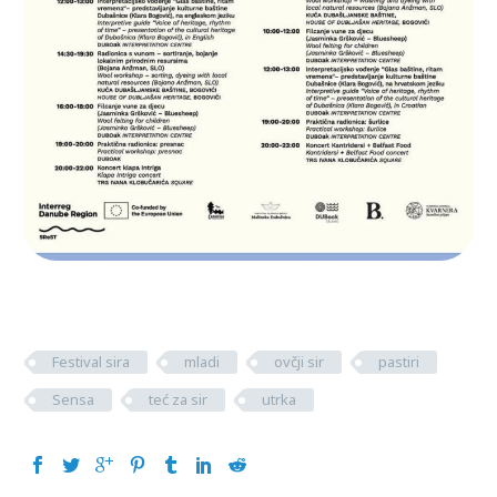
Festival sira
mladi
ovčji sir
pastiri
Sensa
teć za sir
utrka