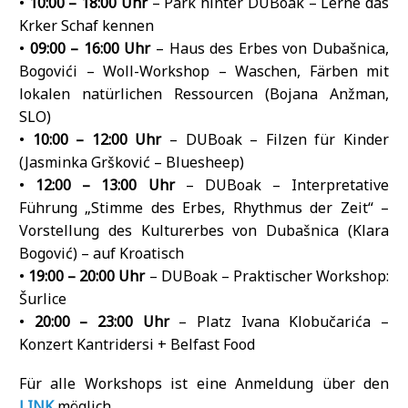
•
10:00 – 18:00 Uhr
– Park hinter DUBoak – Lerne das
Krker Schaf kennen
•
09:00 – 16:00 Uhr
– Haus des Erbes von Dubašnica,
Bogovići – Woll-Workshop – Waschen, Färben mit
lokalen natürlichen Ressourcen (Bojana Anžman,
SLO)
•
10:00 – 12:00 Uhr
– DUBoak – Filzen für Kinder
(Jasminka Gršković – Bluesheep)
•
12:00 – 13:00 Uhr
– DUBoak – Interpretative
Führung „Stimme des Erbes, Rhythmus der Zeit“ –
Vorstellung des Kulturerbes von Dubašnica (Klara
Bogović) – auf Kroatisch
•
19:00 – 20:00 Uhr
– DUBoak – Praktischer Workshop:
Šurlice
•
20:00 – 23:00 Uhr
– Platz Ivana Klobučarića –
Konzert Kantridersi + Belfast Food
Für alle Workshops ist eine Anmeldung über den
LINK
möglich.