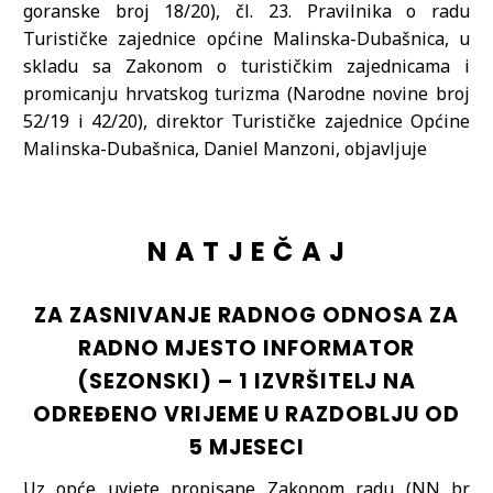
goranske broj 18/20), čl. 23. Pravilnika o radu
Turističke zajednice općine Malinska-Dubašnica, u
skladu sa Zakonom o turističkim zajednicama i
promicanju hrvatskog turizma (Narodne novine broj
52/19 i 42/20), direktor Turističke zajednice Općine
Malinska-Dubašnica, Daniel Manzoni, objavljuje
N A T J E Č A J
ZA ZASNIVANJE RADNOG ODNOSA ZA
RADNO MJESTO INFORMATOR
(SEZONSKI) – 1 IZVRŠITELJ NA
ODREĐENO VRIJEME U RAZDOBLJU OD
5 MJESECI
Uz opće uvjete propisane Zakonom radu (NN br.