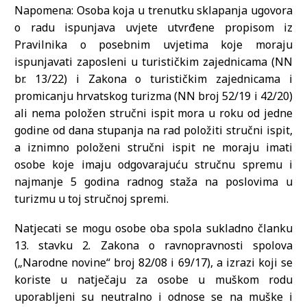
Napomena: Osoba koja u trenutku sklapanja ugovora
o radu ispunjava uvjete utvrđene propisom iz
Pravilnika o posebnim uvjetima koje moraju
ispunjavati zaposleni u turističkim zajednicama (NN
br. 13/22) i Zakona o turističkim zajednicama i
promicanju hrvatskog turizma (NN broj 52/19 i 42/20)
ali nema položen stručni ispit mora u roku od jedne
godine od dana stupanja na rad položiti stručni ispit,
a iznimno položeni stručni ispit ne moraju imati
osobe koje imaju odgovarajuću stručnu spremu i
najmanje 5 godina radnog staža na poslovima u
turizmu u toj stručnoj spremi.
Natjecati se mogu osobe oba spola sukladno članku
13. stavku 2. Zakona o ravnopravnosti spolova
(„Narodne novine“ broj 82/08 i 69/17), a izrazi koji se
koriste u natječaju za osobe u muškom rodu
uporabljeni su neutralno i odnose se na muške i