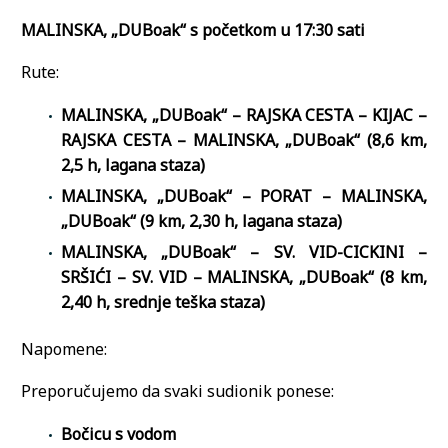
MALINSKA,
„DUBoak“ s početkom u 17:30 sati
Rute:
MALINSKA,
„DUBoak“
– RAJSKA CESTA – KIJAC –
RAJSKA CESTA – MALINSKA,
„DUBoak“
(8,6 km,
2,5 h, lagana staza)
MALINSKA,
„DUBoak“
– PORAT – MALINSKA,
„DUBoak“
(9 km, 2,30 h, lagana staza)
MALINSKA,
„DUBoak“
– SV. VID-CICKINI –
SRŠIĆI – SV. VID – MALINSKA,
„DUBoak“
(8 km,
2,40 h, srednje teška staza)
Napomene:
Preporučujemo da svaki sudionik ponese:
Bočicu s vodom