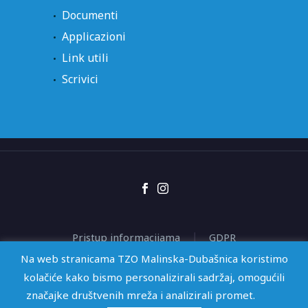
Documenti
Applicazioni
Link utili
Scrivici
Pristup informacijama
GDPR
Izjava o pristupačnosti
Na web stranicama TZO Malinska-Dubašnica koristimo
kolačiće kako bismo personalizirali sadržaj, omogućili
značajke društvenih mreža i analizirali promet.
2026 © TZO Malinska-Dubašnica | Web by
KioskStudio