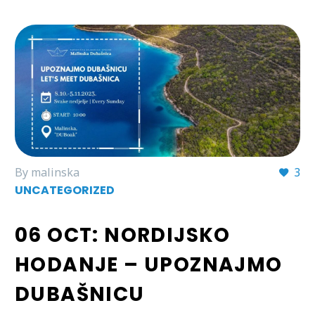
By malinska
3
UNCATEGORIZED
06 OCT:
NORDIJSKO
HODANJE – UPOZNAJMO
DUBAŠNICU