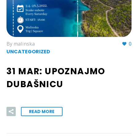
By malinska
0
UNCATEGORIZED
31 MAR:
UPOZNAJMO
DUBAŠNICU
READ MORE