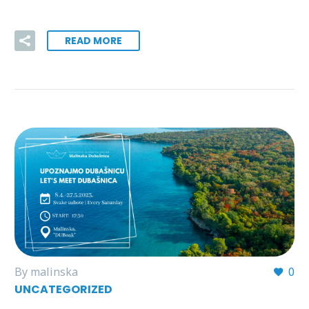
READ MORE
By malinska
0
UNCATEGORIZED