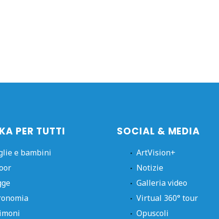
KA PER TUTTI
SOCIAL & MEDIA
glie e bambini
ArtVision+
oor
Notizie
gge
Galleria video
ronomia
Virtual 360° tour
imoni
Opuscoli