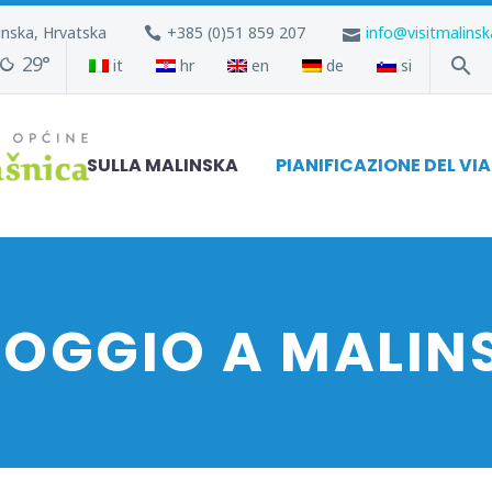
inska, Hrvatska
+385 (0)51 859 207
info@visitmalins
29°
it
hr
en
de
si
SULLA MALINSKA
PIANIFICAZIONE DEL VI
LOGGIO A MALIN