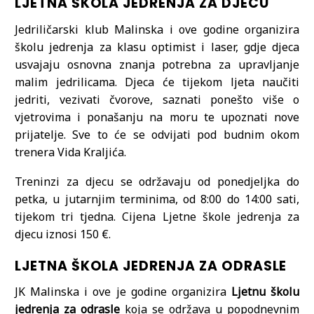
LJETNA ŠKOLA JEDRENJA ZA DJECU
Jedriličarski klub Malinska i ove godine organizira
školu jedrenja za klasu optimist i laser, gdje djeca
usvajaju osnovna znanja potrebna za upravljanje
malim jedrilicama. Djeca će tijekom ljeta naučiti
jedriti, vezivati čvorove, saznati ponešto više o
vjetrovima i ponašanju na moru te upoznati nove
prijatelje. Sve to će se odvijati pod budnim okom
trenera Vida Kraljića.
Treninzi za djecu se održavaju od ponedjeljka do
petka, u jutarnjim terminima, od 8:00 do 14:00 sati,
tijekom tri tjedna. Cijena Ljetne škole jedrenja za
djecu iznosi 150 €.
LJETNA ŠKOLA JEDRENJA ZA ODRASLE
JK Malinska i ove je godine organizira
Ljetnu školu
jedrenja za odrasle
koja se održava u popodnevnim