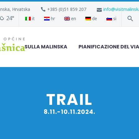
inska, Hrvatska
+385 (0)51 859 207
info@visitmalins
24°
it
hr
en
de
si
SULLA MALINSKA
PIANIFICAZIONE DEL VI
TRAIL
8.11.-10.11.2024.