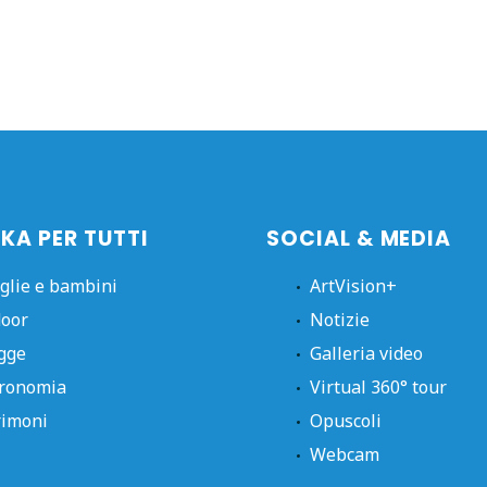
KA PER TUTTI
SOCIAL & MEDIA
glie e bambini
ArtVision+
oor
Notizie
gge
Galleria video
ronomia
Virtual 360° tour
imoni
Opuscoli
Webcam