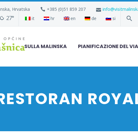
inska, Hrvatska
+385 (0)51 859 207
info@visitmalins
27°
it
hr
en
de
si
SULLA MALINSKA
PIANIFICAZIONE DEL VI
RESTORAN ROYA