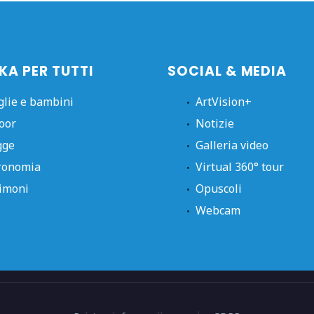
KA PER TUTTI
SOCIAL & MEDIA
glie e bambini
ArtVision+
oor
Notizie
gge
Galleria video
ronomia
Virtual 360° tour
imoni
Opuscoli
Webcam