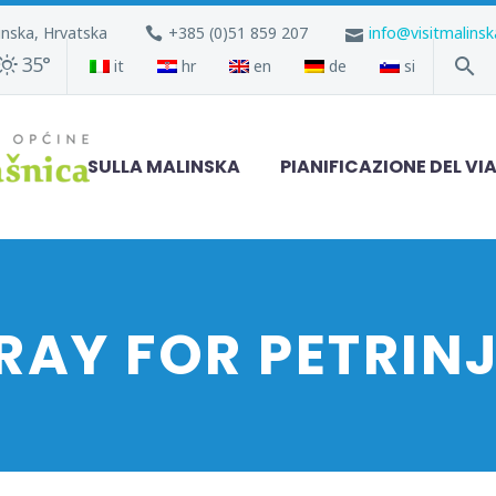
inska, Hrvatska
+385 (0)51 859 207
info@visitmalins
35°
it
hr
en
de
si
SULLA MALINSKA
PIANIFICAZIONE DEL VI
RAY FOR PETRIN