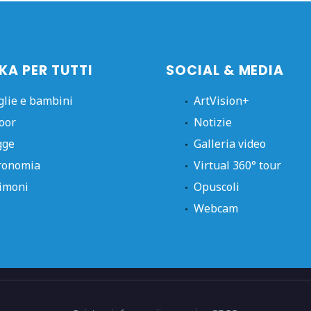
KA PER TUTTI
SOCIAL & MEDIA
glie e bambini
ArtVision+
oor
Notizie
gge
Galleria video
ronomia
Virtual 360° tour
imoni
Opuscoli
Webcam