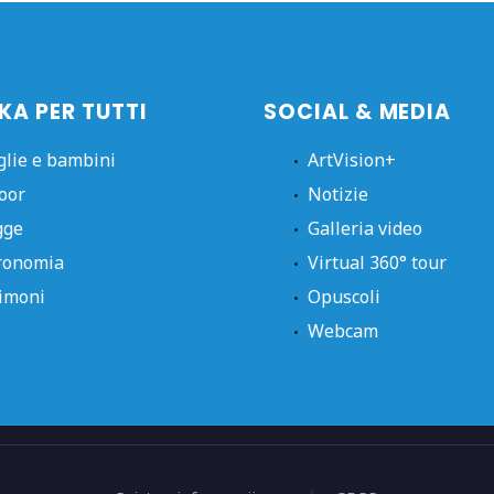
KA PER TUTTI
SOCIAL & MEDIA
glie e bambini
ArtVision+
oor
Notizie
gge
Galleria video
ronomia
Virtual 360° tour
imoni
Opuscoli
Webcam