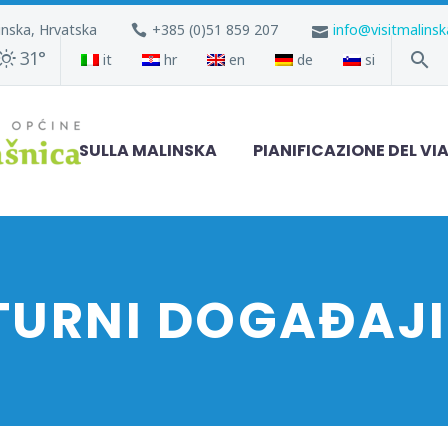
inska, Hrvatska
+385 (0)51 859 207
info@visitmalins
31°
it
hr
en
de
si
SULLA MALINSKA
PIANIFICAZIONE DEL VI
TURNI DOGAĐAJI