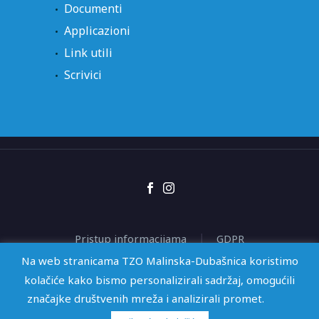
Documenti
Applicazioni
Link utili
Scrivici
Pristup informacijama
GDPR
Izjava o pristupačnosti
Na web stranicama TZO Malinska-Dubašnica koristimo
kolačiće kako bismo personalizirali sadržaj, omogućili
značajke društvenih mreža i analizirali promet.
2026 © TZO Malinska-Dubašnica | Web by
KioskStudio