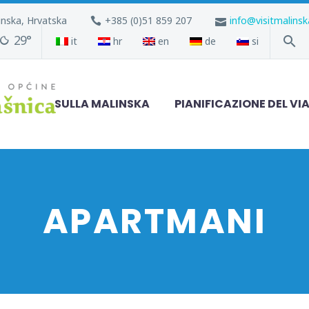
inska, Hrvatska
+385 (0)51 859 207
info@visitmalins
29°
it
hr
en
de
si
SULLA MALINSKA
PIANIFICAZIONE DEL VI
APARTMANI