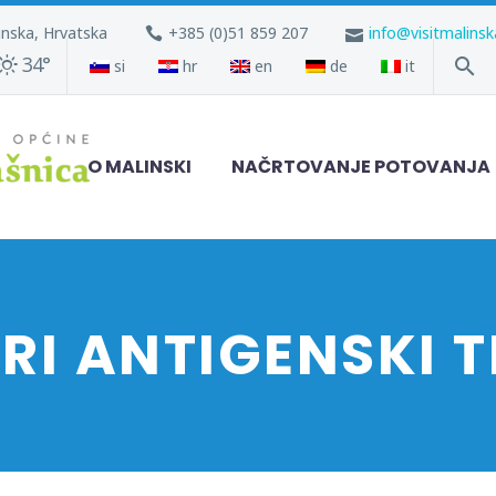
inska, Hrvatska
+385 (0)51 859 207
info@visitmalins
34°
si
hr
en
de
it
O MALINSKI
NAČRTOVANJE POTOVANJA
TRI ANTIGENSKI T