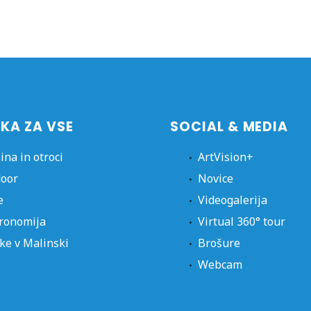
KA ZA VSE
SOCIAL & MEDIA
ina in otroci
ArtVision+
oor
Novice
e
Videogalerija
ronomija
Virtual 360° tour
ke v Malinski
Brošure
Webcam