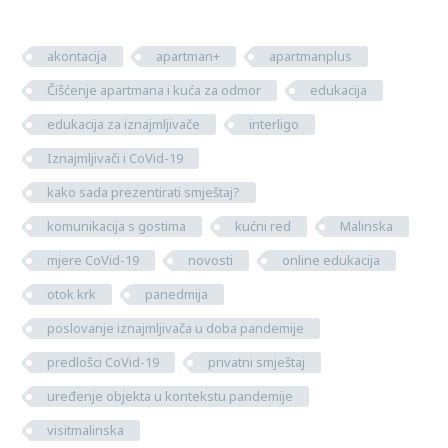
akontacija
apartman+
apartmanplus
Čišćenje apartmana i kuća za odmor
edukacija
edukacija za iznajmljivače
interligo
Iznajmljivači i CoVid-19
kako sada prezentirati smještaj?
komunikacija s gostima
kućni red
Malinska
mjere CoVid-19
novosti
online edukacija
otok krk
panedmija
poslovanje iznajmljivača u doba pandemije
predlošci CoVid-19
privatni smještaj
uređenje objekta u kontekstu pandemije
visitmalinska